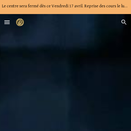
Le centre sera fermé dès ce Vendredi 17 avril. Reprise des cours le lundi 27 avril. À bientôt !
Skip to main content
Skip to navigation