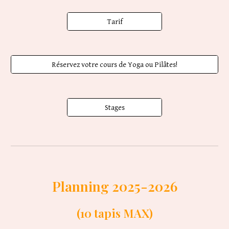
Tarif
Réservez votre cours de Yoga ou Pilâtes!
Stages
P
lanning 202
5
-202
6
(10 tapis MAX)