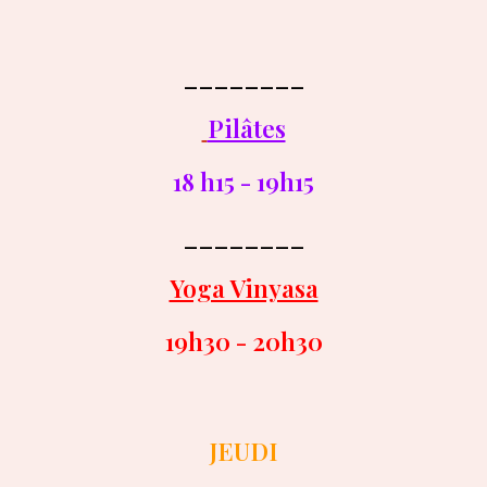
________
Pilâtes
1
8
h
15
-
19
h
15
________
Yoga Vinyasa
1
9
h
30
-
20
h
30
JEUDI