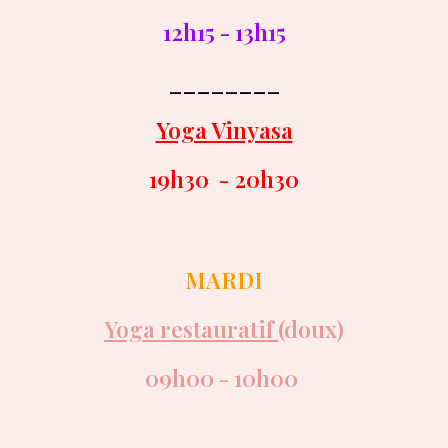
12h15 - 13h15
________
Yoga Vinyasa
19h30 - 20h30
MARDI
Yoga
restauratif
(doux)
09
h
0
0
-
1
0
h
0
0