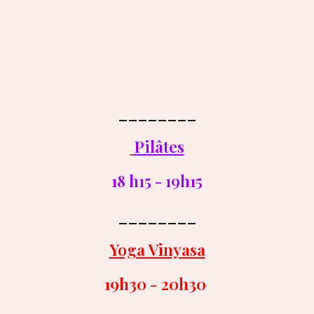
________
Pilâtes
18 h
15
- 19h
15
________
Yoga Vinyasa
19h
30
- 20h
30