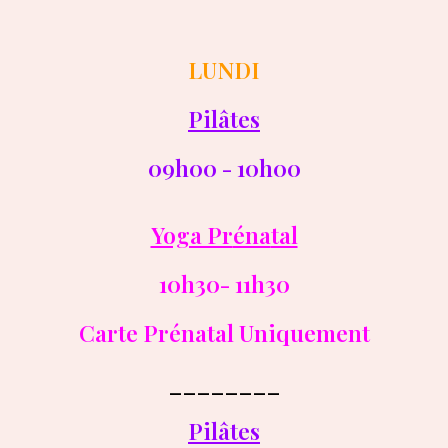
L
UNDI
Pilâtes
09h00 - 10h00
Yoga Pr
éna
tal
1
0
h30-
11
h30
Carte Prénatal Uniquement
________
Pilâtes